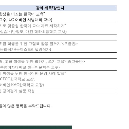
강의 제목
/
강연자
향상을 이끄는 한국어 교육
”
교수
, UC
어바인 사범대학 교수
)
AI
로 맞춤형 한국어 교수 자료 제작하기
”
 실습
> (
반창모
,
대전 학하초등학교 교사
)
초급 학생을 위한 그림책 활용 글쓰기
”<
초급반
>
,
동화작가
/
국제스토리텔링작가
)
중
,
고급 학생을 위한 말하기
,
쓰기 교육
”<
중고급반
>
,
숙명여자대학교 한국어문학부 교수
)
 학생을 위한 한국어반 운영 사례 발표
”
 CTCC
한국학교 교감
,
어바인
KAC
한국학교 교장
)
및 강의평가 설문 작성
들의
많은
등록을
부탁드립니다
.