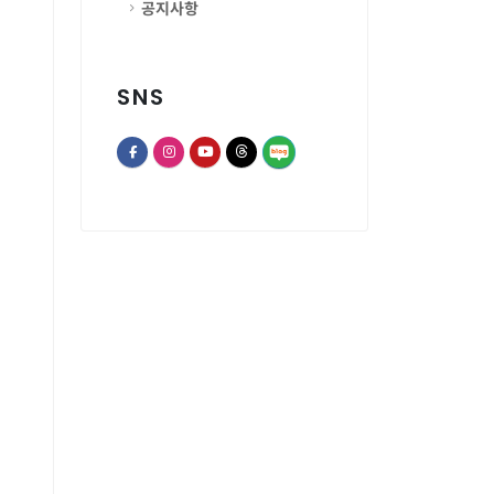
공지사항
SNS
opens a new window of Th
opens a new window of Facebook page
opens a new window of Instagram
opens a new window of Youtube chann
opens a new window of Threads