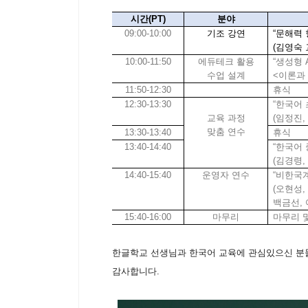
시간(PT)
분야
09:00-10:00
기조 강연
“
문해력 
(
김영숙 
10:00-11:50
에듀테크 활용
“
생성형
수업 설계
<
이론과
11:50-12:30
휴식
12:30-13:30
“
한국어 
교육 과정
(
임정진
맞춤 연수
13:30-13:40
휴식
13:40-14:40
“
한국어 
(
김경령
14:40-15:40
운영자 연수
“
비한국계
(
오현성
,
백금선
,
15:40-16:00
마무리
마무리 
한글학교
선생님과 한국어 교육에 관심있으신 분
감사합니다
.