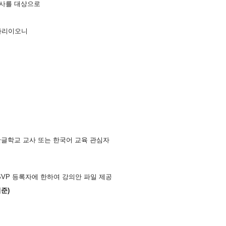
사를
대상으로
자리이오
니
한글
학교
교사 또는 한국어 교육 관심자
RSVP
등록자에
한하여
강의안
파일
제공
기준
)