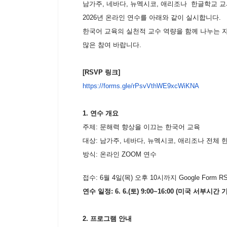
남가주
,
네바다
,
뉴멕시코
,
애리조나
한글학교
교
2026
년
온라인
연수를
아래와
같이
실시합니다
.
한국어
교육의
실천적
교수
역량을
함께
나누는
많은
참여
바랍니다
.
[RSVP
링크
]
https://forms.gle/
rPsvVthWE9xcWiKNA
1.
연수
개요
주제
:
문해력
향상을
이끄는
한국어
교육
대상
:
남가주
,
네바다
,
뉴멕시코
,
애리조나
전체
방식
:
온라인
ZOOM
연수
접수
: 6
월
4
일
(
목
)
오후
10
시까지
Google Form 
연수
일정
:
6. 6.(
토
) 9:00~16:00 (
미국 서부시간 
2.
프로그램
안내