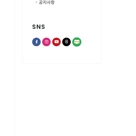
공지사항
SNS
opens a new window of Th
opens a new window of Facebook page
opens a new window of Instagram
opens a new window of Youtube chann
opens a new window of Threads