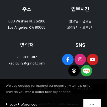
주소
업무시간
680 Wilshire Pl. Ste200
월요일 - 금요일
Los Angeles, CA 90005
오전9시 - 오후5시
연락처
SNS
213-386-3112
kecla3112@gmail.com
We use cookies for internal purposes only to help us to
홈
주요업무
프로그램
뉴스와 이벤트
Privacy Policy
provide you with a better user experience.
Privacy Preferences
© Copyright 2024. All Rights Reserved.
OK