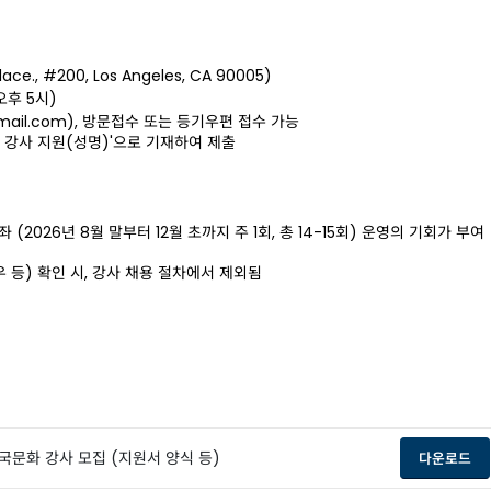
Place., #200, Los Angeles, CA 90005)
오후
5
시
)
mail.com),
방문접수
또는
등기우편
접수
가능
 강사 지원
(
성명
)'
으로 기재하여 제출
좌
(2026
년
8
월
말부터
12
월
초까지
주
1
회
,
총
14-15
회
)
운영의
기회가
부여
우
등
)
확인
시
,
강사
채용
절차에서
제외됨
한국문화 강사 모집 (지원서 양식 등)
op
다운로드