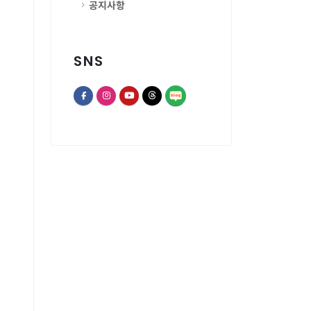
공지사항
SNS
opens a new window of Th
opens a new window of Facebook page
opens a new window of Instagram
opens a new window of Youtube chann
opens a new window of Threads