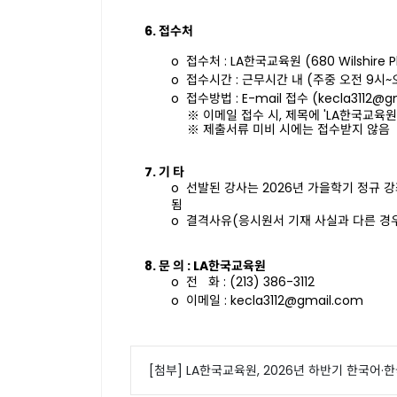
6.
접수처
o
접수처
: LA
한국교육원
(680 Wilshire 
o
접수시간
:
근무시간
내
(
주중 오전
9
시
~
o
접수방법
: E-mail
접수
(kecla3112@g
※
이메일 접수 시
,
제목에
'LA
한국교육원
※
제출서류
미비
시에는
접수받지
않음
7.
기 타
o
선발된
강사는
2026
년
가을학기
정규
강
됨
o
결격사유
(
응시원서
기재
사실과
다른
경
8.
문 의
: LA
한국교육원
o
전
화
: (213) 386-3112
o
이메일
: kecla3112@gmail.com
[첨부] LA한국교육원, 2026년 하반기 한국어·