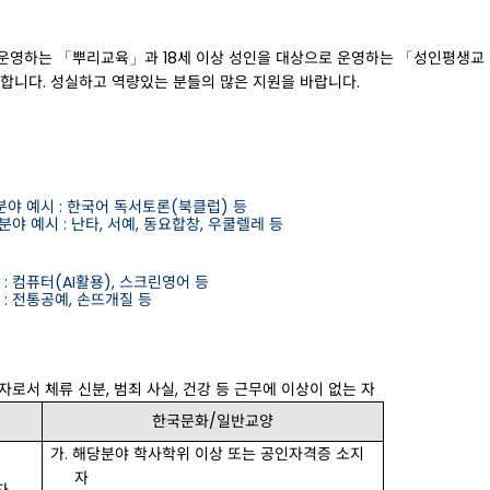
운영하는
「
뿌리교육
」
과
18
세
이상
성인을
대상으로
운영하는
「
성인평생교
합니다
.
성실하고
역량있는
분들의
많은
지원을
바랍니다
.
분야 예시
:
한국어 독서토론
(
북클럽
)
등
분야 예시
:
난타
,
서예
,
동요합창, 우쿨렐레
등
:
컴퓨터
(AI
활용
),
스크린영어 등
:
전통공예
,
손뜨개질 등
자로서
체류
신분
,
범죄
사실
,
건강
등
근무에
이상이
없는
자
한국문화/일반교양
가
.
해당분야 학사학위 이상 또는 공인자격증
소지
자