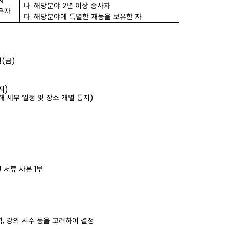
자
나
.
해당분야
2
년 이상 종사자
보유자
다
.
해당분야에 특별한 재능을 보유한 자
일
(
금
)
지
)
해 세부 일정 및 장소 개별 통지
)
인 서류 사본
1
부
력
,
강의
시수
등을
고려하여
결정