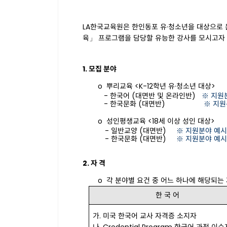
LA
한국교육원은
한인동포
유
·
청소년을
대상으로
육
」
프로그램을
담당할
유능한
강사를
모시고자
1.
모집
분야
o
뿌리교육 <
K-12
학년
유
·
청소년 대상
>
-
한국어
(
대면반 및 온라인반
)
※ 지원
-
한국문화
(
대면반
)
※ 지원
o
성인평생교육
<18
세 이상 성인 대상
>
-
일반교양
(
대면반
)
※ 지원분야 예시
-
한국문화
(
대면반
)
※ 지원분야 예시
2.
자
격
o
각
분야별
요건
중
어느
하나에
해당되는
한 국 어
가
.
미국 한국어 교사 자격증 소지자