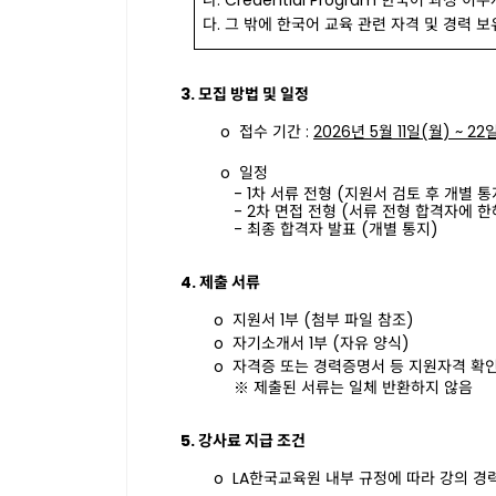
나
. Credential Program
한국어 과정 이수
다
.
그 밖에 한국어 교육 관련 자격 및 경력 
3.
모집 방법 및 일정
o
접수 기간
:
2026
년
5
월
11
일
(
월
) ~ 22
o
일정
- 1
차 서류 전형
(
지원서 검토 후 개별 통
- 2
차 면접 전형
(
서류 전형 합격자에 한
-
최종 합격자 발표
(
개별 통지
)
4.
제출 서류
o
지원서
1
부
(
첨부 파일 참조
)
o
자기소개서
1
부
(
자유 양식
)
o
자격증 또는 경력증명서 등 지원자격 확
※
제출된
서류는
일체
반환하지
않음
5.
강사료 지급 조건
o
LA
한국교육원
내부
규정에
따라
강의
경