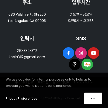
주소
업무시간
680 Wilshire Pl. Ste200
월요일 - 금요일
Los Angeles, CA 90005
오전9시 - 오후5시
연락처
SNS
213-386-3112
kecla3112@gmail.com
We use cookies for internal purposes only to help us to
홈
주요업무
프로그램
뉴스와 이벤트
Privacy Policy
provide you with a better user experience.
Privacy Preferences
© Copyright 2024. All Rights Reserved.
OK