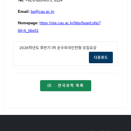
Tel:
+82-2-820-6575, 6124
Email:
ba@cau.ac.kr
Homepage:
https://oia.cau.ac.kr/bbs/
board.php?
tbl=k_bbs61
2026학년도 후반기 1차 순수외국인전형 모집요강
opens a new
다운로드
한국유학 목록