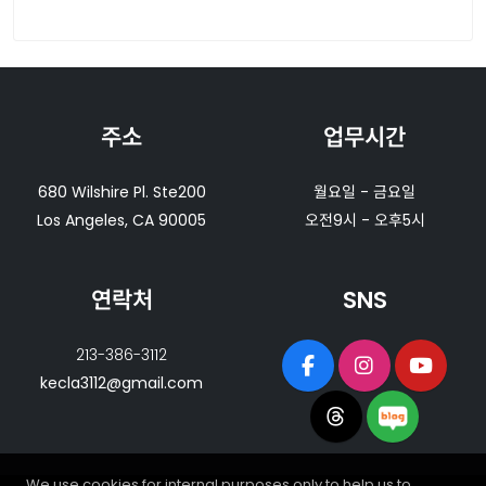
주소
업무시간
680 Wilshire Pl. Ste200
월요일 - 금요일
Los Angeles, CA 90005
오전9시 - 오후5시
연락처
SNS
213-386-3112
kecla3112@gmail.com
We use cookies for internal purposes only to help us to