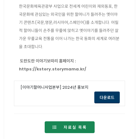
한국문화체육관광부 사업으로 전세계 어린이와 재외동포, 한
국문화에 관심있는 외국인을 위한 할머니가 들려주는 옛이야
기 콘텐츠(국문,영문,러시아어,스페인어)를 소개합니다. 어릴
적 할머니들이 손주를 무릎에 앉히고 옛이야기를 들려주던 살
가운 무릎교육 전통을 이어 나가는 한국 동화의 세계로 여러분
을 초대합니다.
도란도란 이야기보따리 홈페이지 :
https://kstory.storymama.kr/
[이야기할머니사업본부] 2024년 홍보지
opens a new
다운로드
자료실 목록