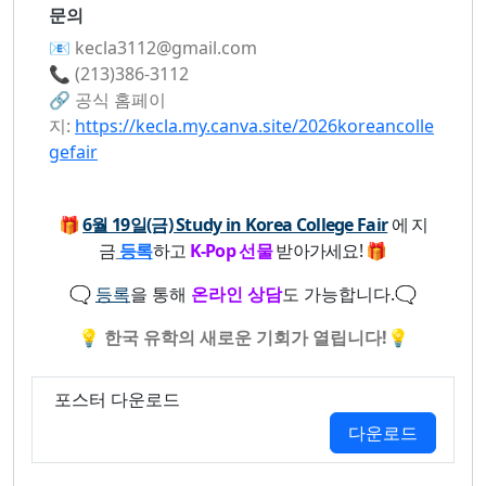
문의
📧 kecla3112@gmail.com
📞 (213)386-3112
🔗 공식 홈페이
지:
https://kecla.my.canva.site/2026koreancolle
gefair
🎁
6월 19일(금) Study in Korea College Fair
에 지
금
등록
하고
K-Pop 선물
받아가세요!
🎁
🗨️
등록
을 통해
온라인 상담
도 가능합니다.
🗨️
💡
한국 유학의 새로운 기회가 열립니다!
💡
포스터 다운로드
opens a 
다운로드