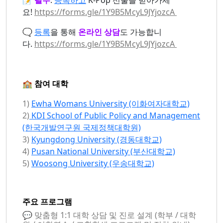
📝
필수
:
등록하고
K-Pop 선물을 받아가세
요!
https://forms.gle/1Y9B5McyL9JYjozcA
🗨️
등록
을 통해
온라인 상담
도 가능합니
다.
https://forms.gle/1Y9B5McyL9JYjozcA
🏫 참여 대학
1)
Ewha Womans University (이화여자대학교)
2)
KDI School of Public Policy and Management
(한국개발연구원 국제정책대학원)
3)
Kyungdong University (경동대학교)
4)
Pusan National University (부산대학교)
5)
Woosong University (우송대학교)
주요 프로그램
💬 맞춤형 1:1 대학 상담 및 진로 설계 (학부 / 대학