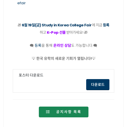
efair
🎁
6월 19일(금) Study in Korea College Fair
에 지금
등록
하고
K-Pop 선물
받아가세요!
🎁
🗨️
등록
을 통해
온라인 상담
도 가능합니다.
🗨️
💡
한국 유학의 새로운 기회가 열립니다!
💡
포스터 다운로드
opens a new
다운로드
공지사항 목록