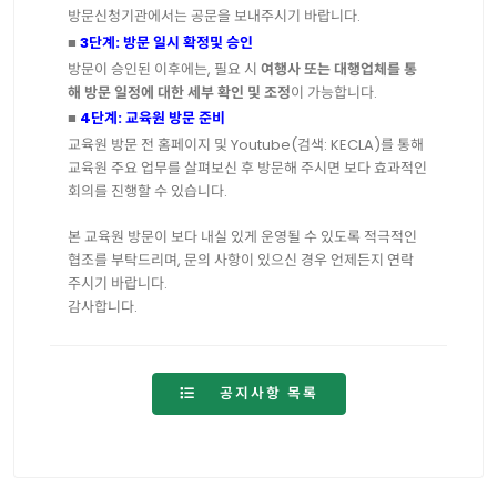
방문신청기관에서는
공문을
보내주시기
바랍니다
.
■
3
단계
:
방문
일시
확정및
승인
방문이
승인된
이후에는
,
필요
시
여행사
또는
대행업체를
통
해
방문
일정에
대한
세부
확인
및
조정
이
가능합니다
.
■
4
단계
:
교육원
방문
준비
교육원
방문
전
홈페이지
및
Youtube(
검색
: KECLA)
를
통해
교육원
주요
업무를
살펴보신
후
방문해
주시면
보다
효과적인
회의를
진행할
수
있습니다
.
본
교육원
방문이
보다
내실
있게
운영될
수
있도록
적극적인
협조를
부탁드리며
,
문의
사항이
있으신
경우
언제든지
연락
주시기
바랍니다
.
감사합니다
.
공지사항 목록