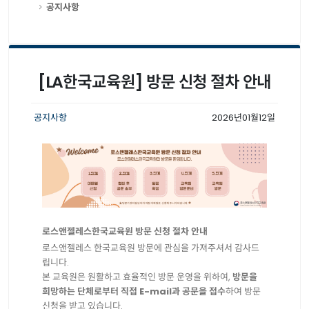
공지사항
[LA한국교육원] 방문 신청 절차 안내
공지사항
2026년01월12일
로스앤젤레스한국교육원
방문
신청
절차
안내
로스앤젤레스
한국교육원
방문에
관심을
가져주셔서
감사드
립니다
.
본
교육원은
원활하고
효율적인
방문
운영을
위하여
,
방문을
희망하는
단체로부터
직접
E-mail
과
공문을
접수
하여
방문
신청을
받고
있습니다
.