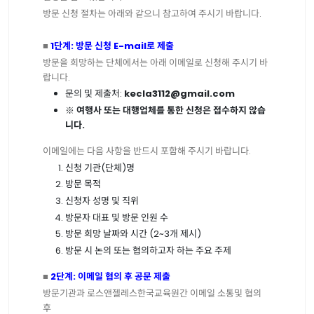
방문
신청
절차는
아래와
같으니
참고하여
주시기
바랍니다
.
■
1
단계
:
방문
신청
E-mail
로
제출
방문을
희망하는
단체에서는
아래
이메일로
신청해
주시기
바
랍니다
.
문의
및
제출처
:
kecla3112@gmail.com
※
여행사
또는
대행업체를
통한
신청은
접수하지
않습
니다
.
이메일에는
다음
사항을
반드시
포함해
주시기
바랍니다
.
신청
기관
(
단체
)
명
방문
목적
신청자
성명
및
직위
방문자
대표
및
방문
인원
수
방문
희망
날짜와
시간
(2~3
개
제시
)
방문
시
논의
또는
협의하고자
하는
주요
주제
■
2
단계
:
이메일
협의
후
공문
제출
방문기관과
로스앤젤레스한국교육원간
이메일
소통및
협의
후