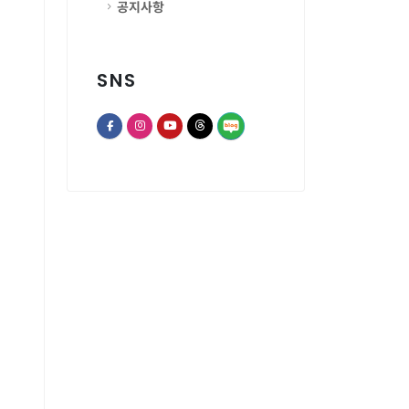
공지사항
SNS
opens a new window of Th
opens a new window of Facebook page
opens a new window of Instagram
opens a new window of Youtube chann
opens a new window of Threads