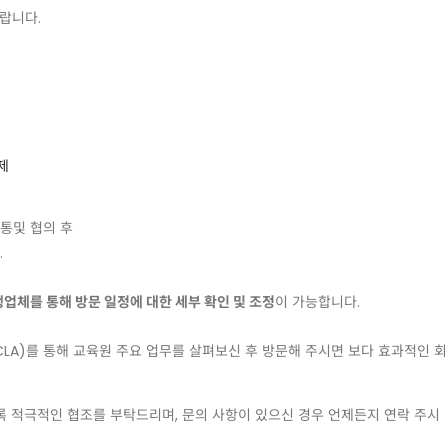
랍니다
.
제
통및
협의
후
.
행업체를
통해
방문
일정에
대한
세부
확인
및
조정
이
가능합니다
.
CLA)
를
통해
교육원
주요
업무를
살펴보신
후
방문해
주시면
보다
효과적인
회
록
적극적인
협조를
부탁드리며
,
문의
사항이
있으신
경우
언제든지
연락
주시