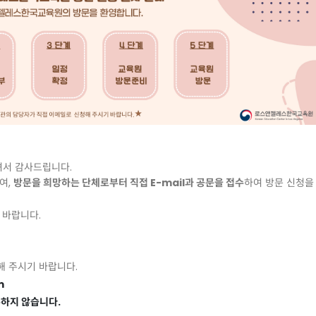
셔서
감사드립니다
.
여
,
방문을
희망하는
단체로부터
직접
E-mail
과
공문을
접수
하여
방문
신청을
바랍니다
.
해
주시기
바랍니다
.
m
수하지
않습니다
.