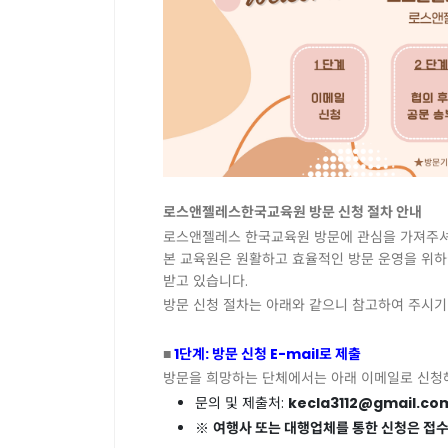
로스앤젤레스한국교육원
방문
신청
절차
안내
로스앤젤레스
한국교육원
방문에
관심을
가져주
본
교육원은
원활하고
효율적인
방문
운영을
위하
받고
있습니다
.
방문
신청
절차는
아래와
같으니
참고하여
주시기
■
1
단계
:
방문
신청
E-mail
로
제출
방문을
희망하는
단체에서는
아래
이메일로
신청
문의
및
제출처
:
kecla3112@gmail.co
※
여행사
또는
대행업체를
통한
신청은
접