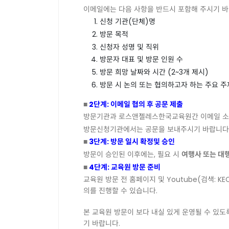
이메일에는
다음
사항을
반드시
포함해
주시기
바
신청
기관
(
단체
)
명
방문
목적
신청자
성명
및
직위
방문자
대표
및
방문
인원
수
방문
희망
날짜와
시간
(2~3
개
제시
)
방문
시
논의
또는
협의하고자
하는
주요
주
■
2
단계
:
이메일
협의
후
공문
제출
방문기관과
로스앤젤레스한국교육원간
이메일
소
방문신청기관에서는
공문을
보내주시기
바랍니다
■
3
단계
:
방문
일시
확정및
승인
방문이
승인된
이후에는
,
필요
시
여행사
또는
대
■
4
단계
:
교육원
방문
준비
교육원
방문
전
홈페이지
및
Youtube(
검색
: KE
의를
진행할
수
있습니다
.
본
교육원
방문이
보다
내실
있게
운영될
수
있도
기
바랍니다
.