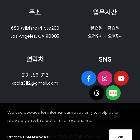
주소
업무시간
680 Wilshire Pl. Ste200
월요일 - 금요일
Los Angeles, CA 90005
오전9시 - 오후5시
연락처
SNS
213-386-3112
kecla3112@gmail.com
We use cookies for internal purposes only to help us to
홈
주요업무
프로그램
뉴스와 이벤트
Privacy Policy
provide you with a better user experience.
Privacy Preferences
© Copyright 2024. All Rights Reserved.
OK