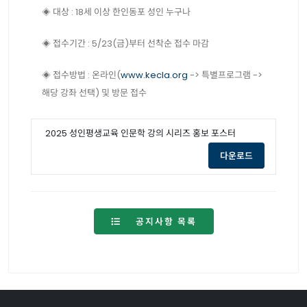
◈ 대상 : 18세 이상 한인동포 성인 누구나
◈ 접수기간 : 5/23(금)부터 선착순 접수 마감
◈ 접수방법 : 온라인(
www.kecla.org
-> 특별프로그램 ->
해당 강좌 선택) 및 방문 접수
2025 성인평생교육 인문학 강의 시리즈 홍보 포스터
opens a new
다운로드
공지사항 목록