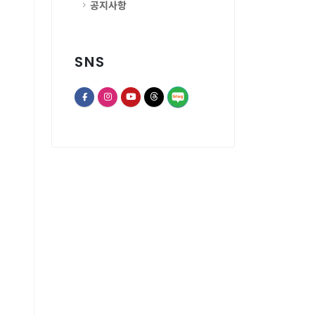
공지사항
SNS
opens a new window of Th
opens a new window of Facebook page
opens a new window of Instagram
opens a new window of Youtube chann
opens a new window of Threads