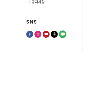
공지사항
SNS
opens a new window of Th
opens a new window of Facebook page
opens a new window of Instagram
opens a new window of Youtube chann
opens a new window of Threads