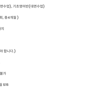
대면수업), 기초영어반(대면수업)
2회, 총4개월 )
까지
야 합니다.)
.
 불가
월 $15