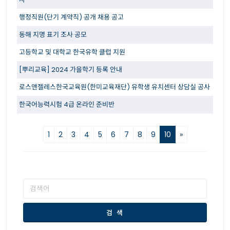
행정직원(단기 계약직) 공개 채용 공고
동해 지명 표기 조사 공모
고등학교 및 대학교 한국유학 클럽 지원
[뿌리교육] 2024 가을학기 등록 안내
로스앤젤레스한국교육원(한미교육재단) 유학생 유치센터 상담실 공사
한국어능력시험 4급 온라인 준비반
1
2
3
4
5
6
7
8
9
10
»
검 색