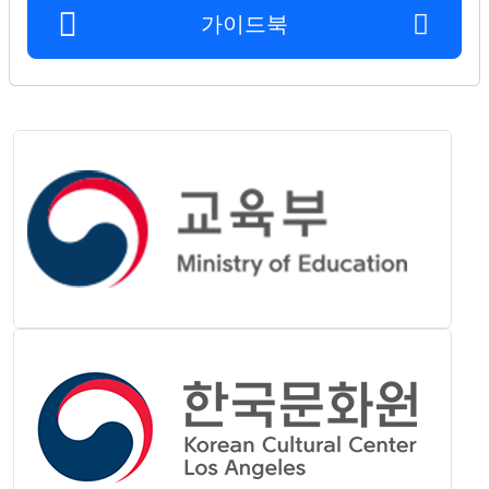
가이드북
ope
ope